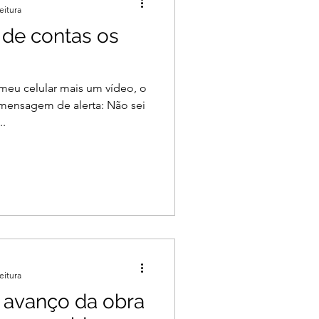
eitura
l de contas os
meu celular mais um vídeo, o
mensagem de alerta: Não sei
..
eitura
 avanço da obra