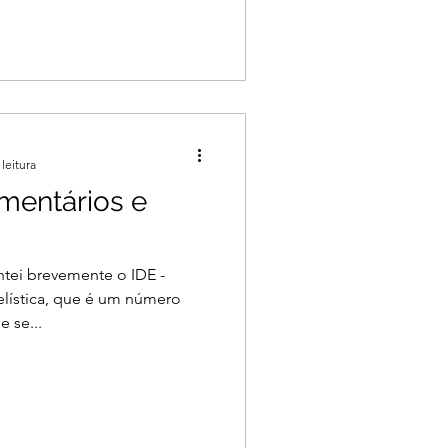
leitura
mentários e
tei brevemente o IDE -
elística, que é um número
 se...