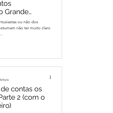
ntos
o Grande
ntusiastas ou não dos
costumam não ter muito claro
..
leitura
l de contas os
 Parte 2 (com o
iro)