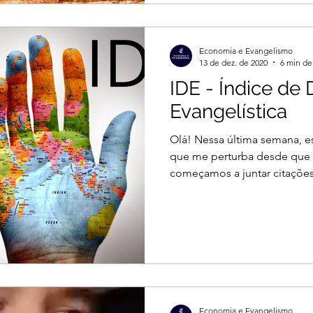
Economia e Evangelismo
13 de dez. de 2020
6 min de 
IDE - Índice de 
Evangelística
Olá! Nessa última semana, e
que me perturba desde que 
começamos a juntar citações 
Economia e Evangelismo